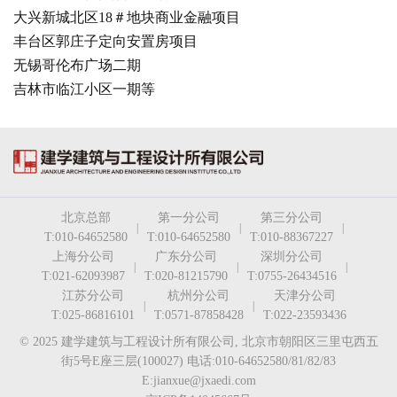
大兴新城北区18＃地块商业金融项目
丰台区郭庄子定向安置房项目
无锡哥伦布广场二期
吉林市临江小区一期等
北京总部
第一分公司
第三分公司
|
|
|
T:010-64652580
T:010-64652580
T:010-88367227
上海分公司
广东分公司
深圳分公司
|
|
|
T:021-62093987
T:020-81215790
T:0755-26434516
江苏分公司
杭州分公司
天津分公司
|
|
T:025-86816101
T:0571-87858428
T:022-23593436
© 2025 建学建筑与工程设计所有限公司, 北京市朝阳区三里屯西五
街5号E座三层(100027) 电话:010-64652580/81/82/83
E:jianxue@jxaedi.com