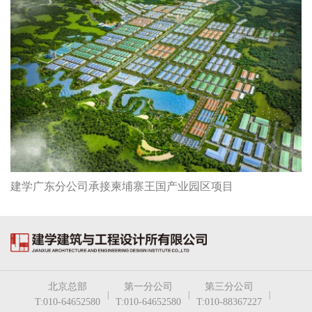
建学广东分公司承接柬埔寨王国产业园区项目
北京总部
第一分公司
第三分公司
|
|
|
T:010-64652580
T:010-64652580
T:010-88367227